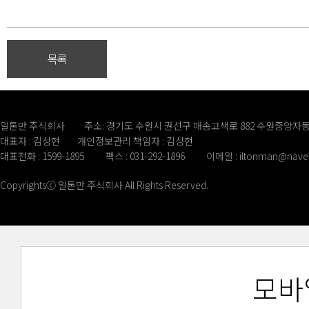
목록
일톤만 주식회사
주소: 경기도 수원시 권선구 매송고색로 882 수원중앙자동
대표자 : 김성현
개인정보관리 책임자 : 김성현
대표전화 : 1599-1895
팩스 : 031-292-1896
이메일 :
iltonman@nave
Copyrightsⓒ 일톤만 주식회사 All Rights Reserved.
모바