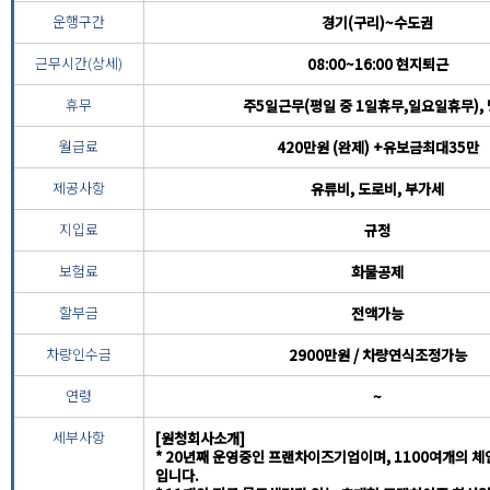
운행구간
경기(구리)~수도권
근무시간(상세)
08:00~16:00 현지퇴근
휴무
주5일근무(평일 중 1일휴무,일요일휴무),
월급료
420만원 (완제) +유보금최대35만
제공사항
유류비, 도로비, 부가세
지입료
규정
보험료
화물공제
할부금
전액가능
차량인수금
2900만원 / 차량연식조정가능
연령
~
세부사항
[원청회사소개]
* 20년째 운영중인 프랜차이즈기업이며, 1100여개의 
입니다.