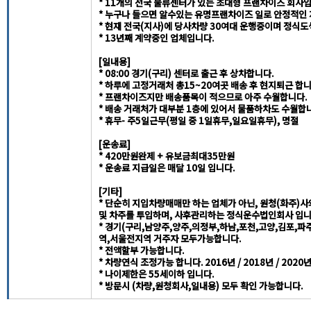
* 11개의 전국 물류센터가 있는 초대형 프랜차이즈 회사입
* 누구나 들으면 알수있는 유명프랜차이즈 일로 안정적인
* 현재 전국(지사)에 당사차량 30여대 운행중이며 정식
* 13년째 계약중인 업체입니다.
[일내용]
* 08:00 경기(구리) 센터로 출근 후 상차합니다.
* 하루에 고정거래처 총15~20여곳 배송 후 현지퇴근 합니
* 프랜차이즈지만 배송품목이 적으므로 아주 수월합니다.
* 배송 거래처가 대부분 1층에 있어서 물품하차도 수월합
* 휴무- 주5일근무(평일 중 1일휴무,일요일휴무), 명절
[운송료]
* 420만원완제 + 유보금최대35만원
* 운송료 지급일은 매달 10일 입니다.
[기타]
* 단순히 지입차량매매만 하는 업체가 아닌, 원청(화주)사
및 차주를 투입하며, 사후관리하는 정식운수법인회사 입니
* 경기(구리,남양주,양주,의정부,하남,포천,고양,김포,파
역,서울전지역 거주자 모두가능합니다.
* 전액할부 가능합니다.
* 차량연식 조정가능 합니다. 2016년 / 2018년 / 2020년
* 나이제한은 55세이하 입니다.
* 방문시 (차량,원청회사,일내용) 모두 확인 가능합니다.