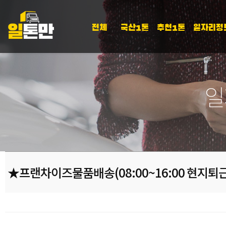
전체
국산1톤
추천1톤
일자리정
일
★프랜차이즈물품배송(08:00~16:00 현지퇴근 