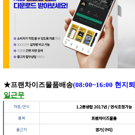
★프랜차이즈물품배송
(08:00~16:00 
일근무
차종/연식
1.2톤냉탑 2017년 / 연식조정가능
품목
프랜차이즈물품
출근지
경기(구리)