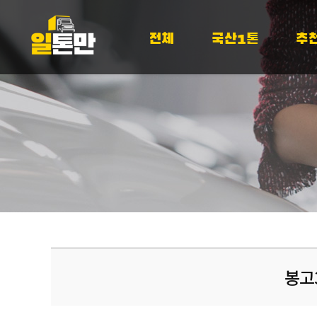
전체
국산1톤
추
봉고