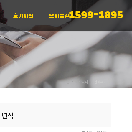
1599-1895
후기사진
오시는길
홈
커뮤니티
판매후기
1년식