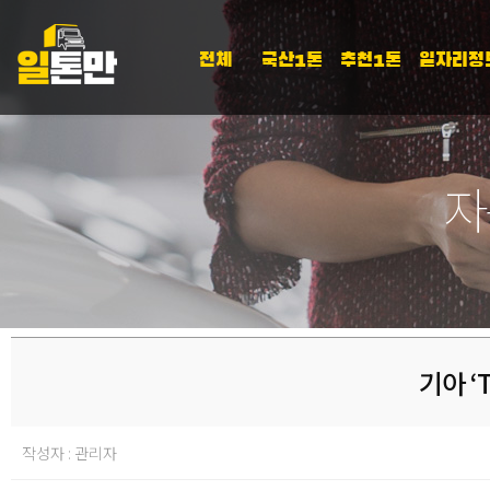
전체
국산1톤
추천1톤
일자리정
자
기아 ‘T
작성자 : 관리자