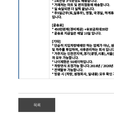
* 1회전당 3~5곳정도 배송합니다.
* 거래처는 마트 및 편의점등에 배송합니다.
* 일 숙달되면 더 일찍 끝납니다.
* 주5일근무(토,일휴무), 명절, 국경일, 하
입니다.
[운송료]
* 450만완제(경비제공) +유보금최대35만
* 운송료 지급일은 매달 10일 입니다.
[기타]
* 단순히 지입차량매매만 하는 업체가 아닌, 
및 차주를 투입하며, 사후관리하는 회사 입니다
* 거주지는 인천전지역,경기(광명,시흥),서울(
자 모두 가능합니다.
* 나이제한은 50세이하입니다.
* 차량연식 조정가능 합니다.2018년 / 2020년 /
* 전액할부 가능합니다.
* 방문 시 (차량, 원청회사, 일내용) 모두 확인
목록