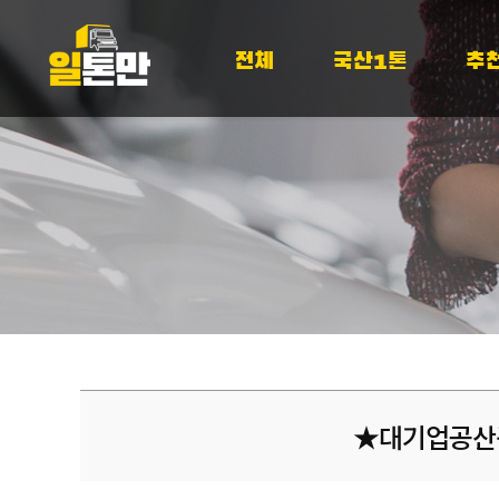
전체
국산1톤
추
★대기업공산품배