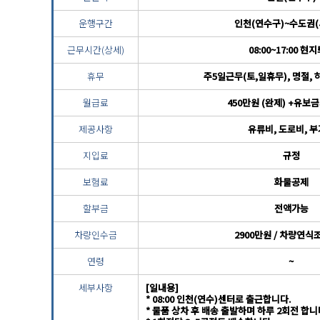
운행구간
인천(연수구)~수도권(
근무시간(상세)
08:00~17:00 현
휴무
주5일근무(토,일휴무), 명절,
월급료
450만원 (완제) +유보
제공사항
유류비, 도로비, 
지입료
규정
보험료
화물공제
할부금
전액가능
차량인수금
2900만원 / 차량연
연령
~
세부사항
[일내용]
* 08:00 인천(연수)센터로 출근합니다.
* 물품 상차 후 배송 출발하며 하루 2회전 합니