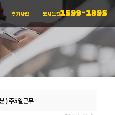
1599-1895
후기사진
오시는길
홈
커뮤니티
일자리정보
분 ) 주5일근무