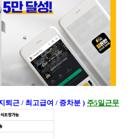
 현지퇴근 / 최고급여 / 증차분 )
주5일근무
량연식조정가능
송