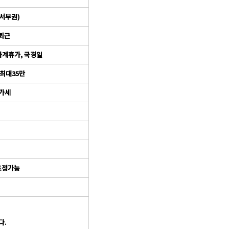
서부권)
지퇴근
 하계휴가, 국경일
금최대35만
부가세
식조정가능
다.