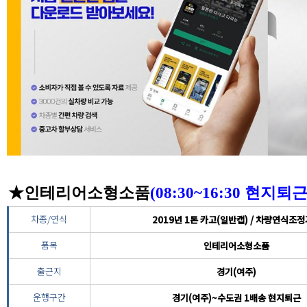
★인테리어소형소품
(08:30~16:30 현지
차종/연식
2019년 1톤 카고(일반캡) / 차량연식조
품목
인테리어소형소품
출근지
경기(여주)
운행구간
경기(여주)~수도권 1배송 현지퇴근