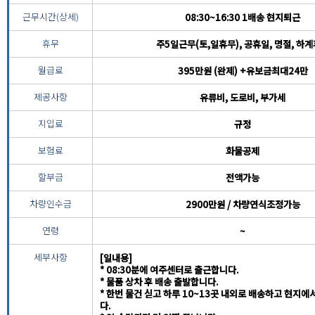
근무시간(상세)
08:30~16:30 1배송 현지퇴근
휴무
주5일근무(토,일휴무), 공휴일, 명절, 하
월급료
395만원 (완제) +유보금최대24만
제공사항
유류비, 도로비, 부가세
지입료
규정
보험료
화물공제
할부금
전액가능
차량인수금
2900만원 / 차량연식조정가능
연령
~
세부사항
[일내용]
* 08:30분에 여주센터로 출근합니다.
* 물품 상차 후 배송 출발합니다.
* 한번 물건 싣고 하루 10~13곳 내외로 배송하고 현지
다.