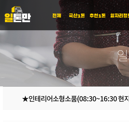
전체
국산1톤
추천1톤
일자리정
일
★인테리어소형소품(08:30~16:30 현지