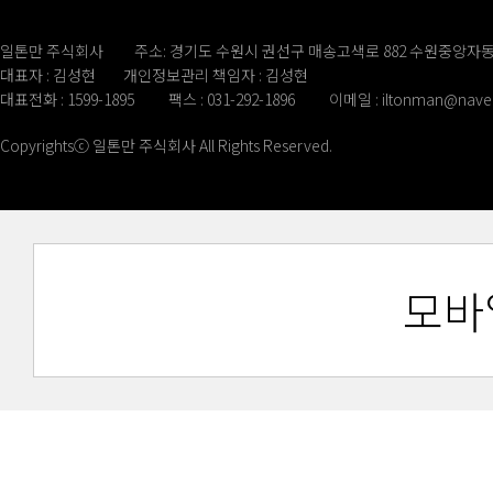
일톤만 주식회사
주소: 경기도 수원시 권선구 매송고색로 882 수원중앙자동
대표자 : 김성현
개인정보관리 책임자 : 김성현
대표전화 : 1599-1895
팩스 : 031-292-1896
이메일 :
iltonman@nave
Copyrightsⓒ 일톤만 주식회사 All Rights Reserved.
모바