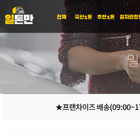
전체
국산1톤
추천1톤
일자리정
일
★프랜차이즈 배송(09:00~17