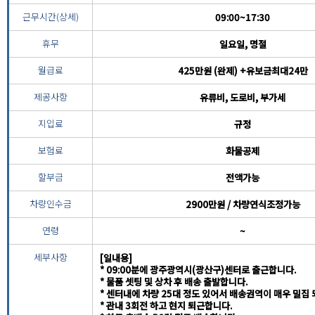
근무시간(상세)
09:00~17:30
휴무
일요일, 명절
월급료
425만원 (완제) +유보금최대24만
제공사항
유류비, 도로비, 부가세
지입료
규정
보험료
화물공제
할부금
전액가능
차량인수금
2900만원 / 차량연식조정가능
연령
~
세부사항
[일내용]
* 09:00분에 광주광역시(광산구)센터로 출근합니다.
* 물품 셋팅 및 상차 후 배송 출발합니다.
* 센터내에 차량 25대 정도 있어서 배송권역이 매우 밀집
* 관내 3회전 하고 현지 퇴근합니다.