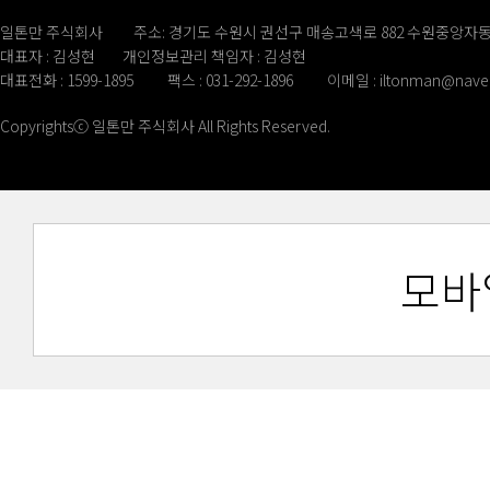
일톤만 주식회사
주소: 경기도 수원시 권선구 매송고색로 882 수원중앙자동
대표자 : 김성현
개인정보관리 책임자 : 김성현
대표전화 : 1599-1895
팩스 : 031-292-1896
이메일 :
iltonman@nave
Copyrightsⓒ 일톤만 주식회사 All Rights Reserved.
모바