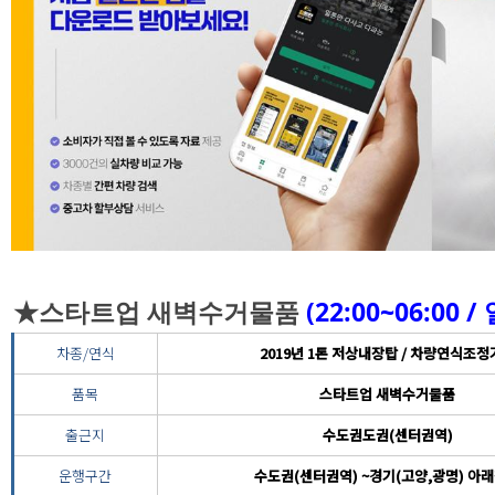
★스타트업 새벽수거물품
(22:00~06:0
차종/연식
2019년 1톤 저상내장탑 / 차량연식조
품목
스타트업 새벽수거물품
출근지
수도권도권(센터권역)
운행구간
수도권(센터권역) ~경기(고양,광명) 아