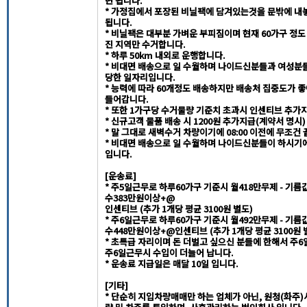
면 됩니다.
* 가정집에서 포장된 비닐팩에 담겨있는것을 문밖에 내
됩니다.
* 비닐팩은 대부분 가벼운 부피짐이며 현재 60가구 정도
진 지역만 수거합니다.
* 하루 50km 내외로 운행합니다.
* 비대면 배송으로 일 수월하며 나이드신분들과 여성분
당한 일자리입니다.
* 능력에 따라 60개정도 배송하지만 배송처 집중도가 
들어갑니다.
* 또한 1가구당 수거물량 기준치 초과시 인센티브 추가
* 신규고객 물품 배송 시 1200원 추가지급(계약서 명시)
* 말 그대로 새벽수거 차량이기에 08:00 이전에 무조건
* 비대면 배송으로 일 수월하며 나이드신분들이 하시기
입니다.
[운송료]
* 주5일근무로 하루60가구 기준시 월418만무제 - 기름
수383만원이상+@
인센티브 (추가 1개당 평균 3100원 별도)
* 주6일근무로 하루60가구 기준시 월492만무제 - 기름
수448만원이상+@인센티브 (추가 1개당 평균 3100원 
* 초특급 자리이며 돈 더벌고 싶으신 분들에 한해서 주
주6일근무시 수입이 더늘어 납니다.
* 운송료 지급일은 매달 10일 입니다.
[기타]
* 단순히 지입차량매매만 하는 업체가 아닌, 원청(화주)