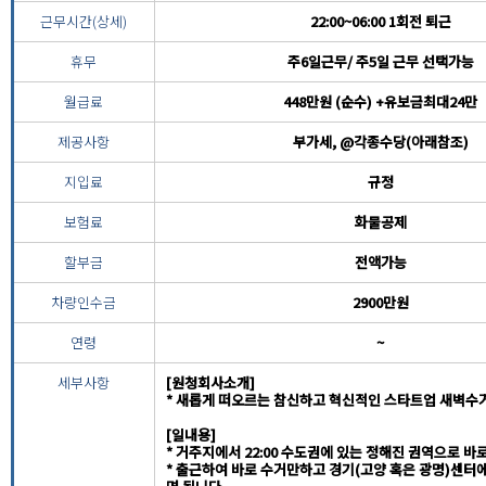
근무시간(상세)
22:00~06:00 1회전 퇴근
휴무
주6일근무/ 주5일 근무 선택가능
월급료
448만원 (순수) +유보금최대24만
제공사항
부가세, @각종수당(아래참조)
지입료
규정
보험료
화물공제
할부금
전액가능
차량인수금
2900만원
연령
~
세부사항
[원청회사소개]
* 새롭게 떠오르는 참신하고 혁신적인 스타트업 새벽수
[일내용]
* 거주지에서 22:00 수도권에 있는 정해진 권역으로 바
* 출근하여 바로 수거만하고 경기(고양 혹은 광명)센터에