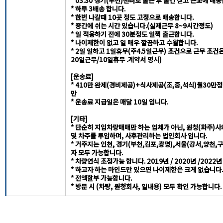
* 03:30 경기(부천)센터로 출근 후 물건 싣고 근교에 배
* 하루 3배송 합니다.
* 한번 나갈때 10곳 정도 고정으로 배송합니다.
* 중간에 쉬는 시간 있습니다.(실제근무 8~9시간정도)
* 일 적응하기 전에 30분정도 일찍 출근합니다.
* 나이제한이 없고 일 매우 깔끔하고 수월합니다.
* 2일 일하고 1일휴무(주4.5일근무) 조건으로 근무 조건
20일근무/10일휴무 .계약서 명시)
[운송료]
* 410만 완제(경비제공)+식사제공(조,중,석식)월30만
만
* 운송료 지급일은 매달 10일 입니다.
[기타]
* 단순히 지입차량매매만 하는 업체가 아닌, 원청(화주)사
및 차주를 투입하며, 사후관리하는 법인회사 입니다.
* 거주지는 인천, 경기(부천,김포,광명),서울(강서,양천,
자 모두 가능합니다.
* 차량연식 조정가능 합니다. 2019년 / 2020년 /2022년
* 하고자 하는 마인드만 있으면 나이제한은 크게 없습니다.
* 전액할부 가능합니다.
* 방문 시 (차량, 원청회사, 일내용) 모두 확인 가능합니다.