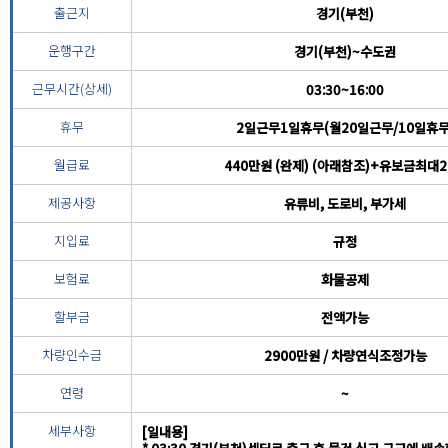
출근지
경기(부천)
운행구간
경기(부천)~수도권
근무시간(상세)
03:30~16:00
휴무
2일근무1일휴무(월20일근무/10일휴무
월급료
440만원 (완제) (아래참조)+유보금최대
제공사항
유류비, 도로비, 부가세
지입료
규정
보험료
화물공제
할부금
전액가능
차량인수금
2900만원 / 차량연식조정가능
연령
~
세부사항
[일내용]