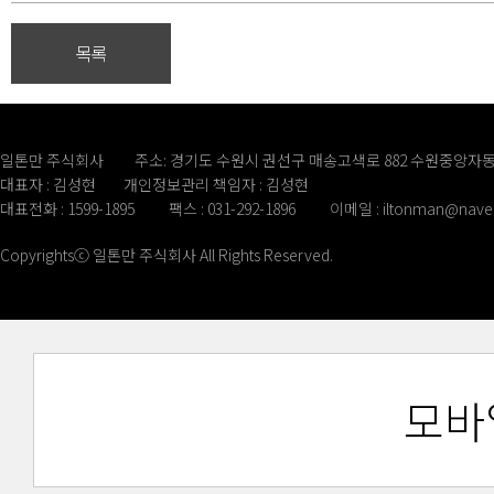
목록
일톤만 주식회사
주소: 경기도 수원시 권선구 매송고색로 882 수원중앙자동
대표자 : 김성현
개인정보관리 책임자 : 김성현
대표전화 : 1599-1895
팩스 : 031-292-1896
이메일 :
iltonman@nave
Copyrightsⓒ 일톤만 주식회사 All Rights Reserved.
모바