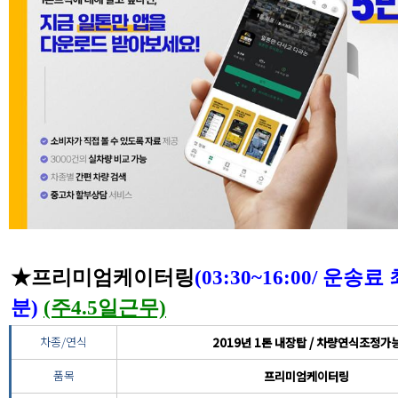
★프리미엄케이터링
(03:30~16:00/ 운
분)
(주4.5일근무)
차종/연식
2019년 1톤 내장탑 / 차량연식조정가
품목
프리미엄케이터링