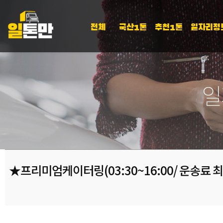
전체
국산1톤
추천1톤
일자리정
일
★프리미엄케이터링(03:30~16:00/ 운송료 최상