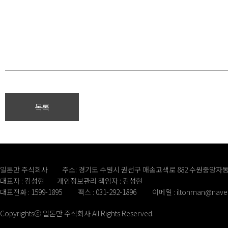
목록
일톤만 주식회사
주소: 경기도 수원시 권선구 매송고색로 882 수원중앙자동
대표자 : 김성현
개인정보관리 책임자 : 김성현
대표전화 : 1599-1895
팩스 : 031-292-1896
이메일 :
iltonman@nave
Copyrightsⓒ 일톤만 주식회사 All Rights Reserved.