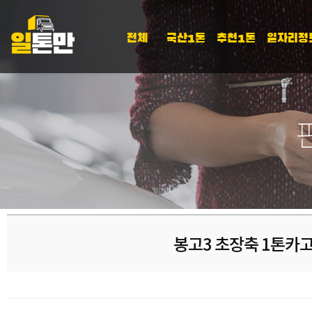
전체
국산1톤
추천1톤
일자리정
봉고3 초장축 1톤카고